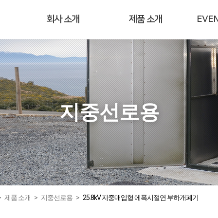
회사 소개
제품 소개
EVEN
지중선로용
>
제품 소개
>
지중선로용
>
25.8kV 지중매입형 에폭시절연 부하개폐기