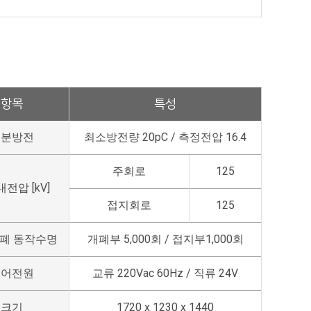
항목
특성
부분방전
최소방전량 20pC / 측정전압 16.4
주회로
125
전압 [kV]
접지회로
125
폐 동작수명
개폐부 5,000회 / 접지부1,000회
제어전원
교류 220Vac 60Hz / 직류 24V
크기
1720 x 1230 x 1440