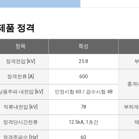
제품 정격
항목
특성
정격전압 [kV]
25.8
정격전류 [A]
600
충격내
상용주파 내전압 [kV]
인정시험 60 / 검수시험 48
직류내전압 [kV]
78
부하개
정격단시간전류
12.5kA, 1초간
정격주파수 [Hz]
60