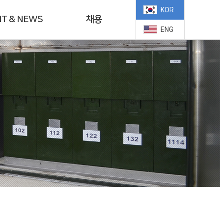
KOR
T & NEWS
채용
ENG