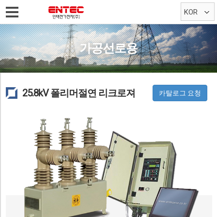
KOR
ENG
가공선로용
25.8kV 폴리머절연 리크로져
카탈로그 요청