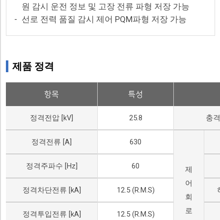
원 감시 운전 정보 및 고장 전류 파형 저장 가능
-
선로 전력 품질 감시 제어 PQM파형 저장 가능
제품 정격
항목
특성
정격전압 [kV]
25.8
충격
정격전류 [A]
630
정격주파수 [Hz]
60
제
어
정격차단전류 [kA]
12.5 (R.M.S)
회
로
정격투입전류 [kA]
12.5 (R.M.S)