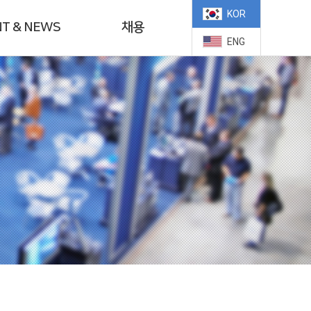
KOR
T & NEWS
채용
ENG